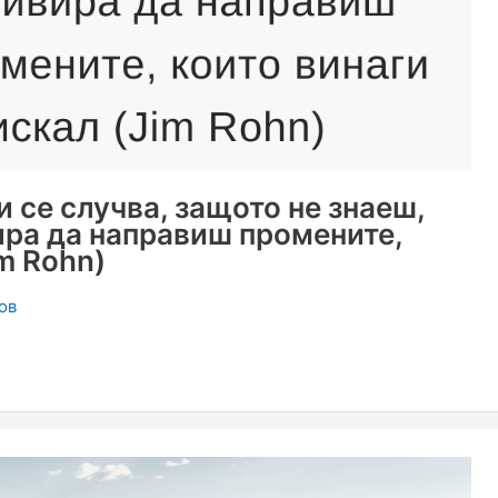
и се случва, защото не знаеш,
ира да направиш промените,
im Rohn)
ов