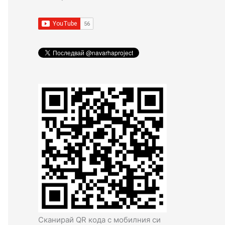
Сканирай QR кода с мобилния си