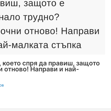
 което спря да правиш, защото
 отново! Направи и най-
ов