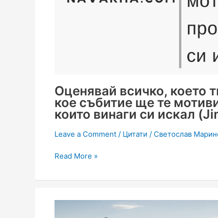
Оценявай всичко, което т
кое събитие ще те мотив
които винаги си искал (J
Leave a Comment
/
Цитати
/
Светослав Марин
Read More »