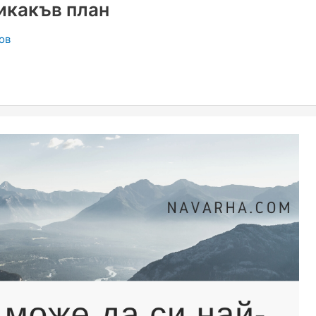
никакъв план
ов