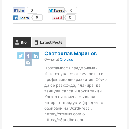
0
0
0
0
Bio
Latest Posts
Светослав Маринов
Owner
at
Orbisius
Програмист / предприемач.
Интересува се от личностно и
професионално развитие. Обича
да се разхожда, планира, да
танцува салса и други танци.
Когато си почива създава
интернет продукти (предимно
базирани на WordPress).
https://orbisius.com &
https://qSandbox.com