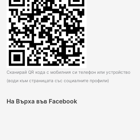
Сканирай QR кода с мобилния си телефон или устройство
(води към страницата със социалните профили)
На Върха във Facebook