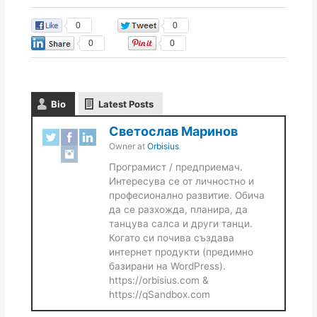
0
0
0
0
Bio
Latest Posts
Светослав Маринов
Owner
at
Orbisius
Програмист / предприемач.
Интересува се от личностно и
професионално развитие. Обича
да се разхожда, планира, да
танцува салса и други танци.
Когато си почива създава
интернет продукти (предимно
базирани на WordPress).
https://orbisius.com &
https://qSandbox.com