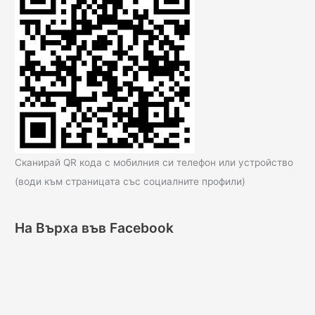
Сканирай QR кода с мобилния си телефон или устройство
(води към страницата със социалните профили)
На Върха във Facebook