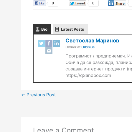
0
0
Bio
Latest Posts
Светослав Маринов
Owner
at
Orbisius
Програмист / предприемач. Ин
Обича да се разхожда, планира
създава интернет продукти (пр
https://qSandbox.com
←
Previous Post
Leave a Comment