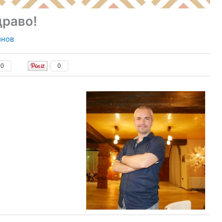
драво!
инов
0
0