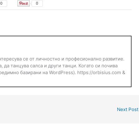
0
0
тересува се от личностно и професионално развитие.
, да танцува салса и други танци. Когато си почива
едимно базирани на WordPress). https://orbisius.com &
Next Pos