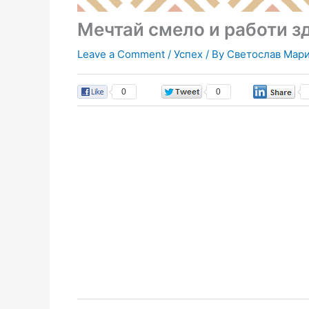
Мечтай смело и работи з
Leave a Comment
/
Успех
/ By
Светослав Мар
0
0