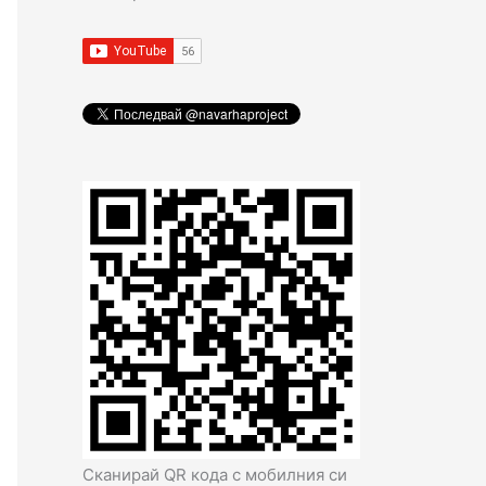
Сканирай QR кода с мобилния си