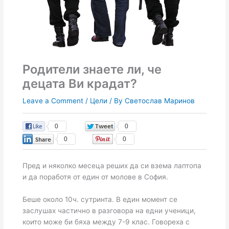
Родители знаете ли, че
децата Ви крадат?
Leave a Comment
/
Цели
/ By
Светослав Маринов
0
0
0
0
Пред и няколко месеца реших да си взема лаптопа
и да поработя от един от молове в София.
Беше около 10ч. сутринта. В един момент се
заслушах частично в разговора на едни ученици,
които може би бяха между 7-9 клас. Говореха с