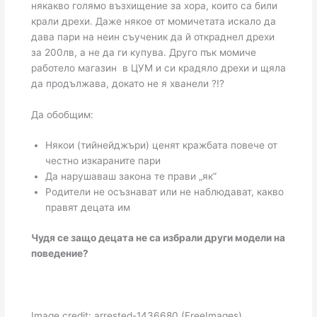
някакво голямо възхищение за хора, които са били
крали дрехи. Даже някое от момичетата искало да
дава пари на неин съученик да й откраднел дрехи
за 200лв, а не да ги купува. Друго пък момиче
работело магазин в ЦУМ и си крадяло дрехи и щяла
да продължава, докато не я хванели ?!?
Да обобщим:
Някои (тийнейджъри) ценят кражбата повече от
честно изкараните пари
Да нарушаваш закона те прави „як”
Родители не осъзнават или не наблюдават, какво
правят децата им
Чудя се защо децата не са избрали други модели на
поведение?
Image credit: arrested-1436680 (FreeImages)