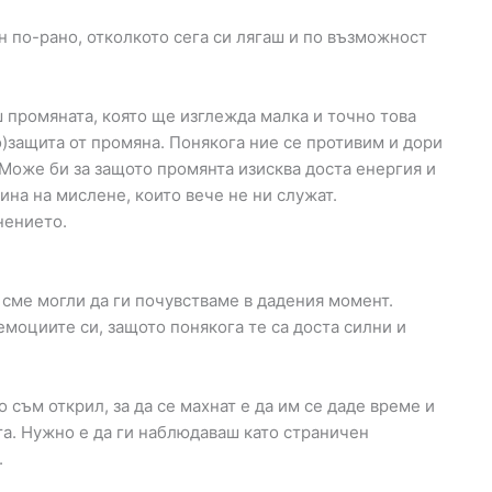
ин по-рано, отколкото сега си лягаш и по възможност
 промяната, която ще изглежда малка и точно това
о)защита от промяна. Понякога ние се противим и дори
 Може би за защото промянта изисква доста енергия и
ина на мислене, които вече не ни служат.
нението.
е сме могли да ги почувстваме в дадения момент.
емоциите си, защото понякога те са доста силни и
 съм открил, за да се махнат е да им се даде време и
та. Нужно е да ги наблюдаваш като страничен
.