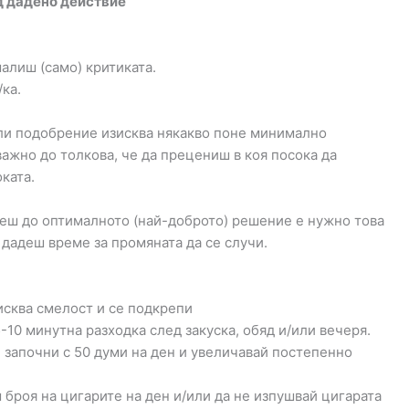
д дадено действие
алиш (само) критиката.
ка.
или подобрение изисква някакво поне минимално
важно до толкова, че да прецениш в коя посока да
ката.
гнеш до оптималното (най-доброто) решение е нужно това
 дадеш време за промяната да се случи.
исква смелост и се подкрепи
5-10 минутна разходка след закуска, обяд и/или вечеря.
> започни с 50 думи на ден и увеличавай постепенно
 броя на цигарите на ден и/или да не изпушвай цигарата