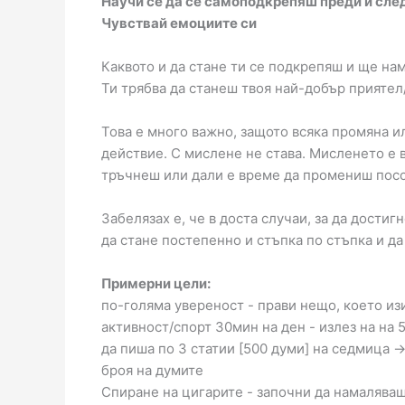
Научи се да се самоподкрепяш преди и сле
Чувствай емоциите си
Каквото и да стане ти се подкрепяш и ще нам
Ти трябва да станеш твоя най-добър приятел/
Това е много важно, защото всяка промяна 
действие. С мислене не става. Мисленето е 
тръчнеш или дали е време да промениш посо
Забелязах е, че в доста случаи, за да дости
да стане постепенно и стъпка по стъпка и да
Примерни цели:
по-голяма увереност - прави нещо, което из
активност/спорт 30мин на ден - излез на на 
да пиша по 3 статии [500 думи] на седмица -
броя на думите
Спиране на цигарите - започни да намаляваш