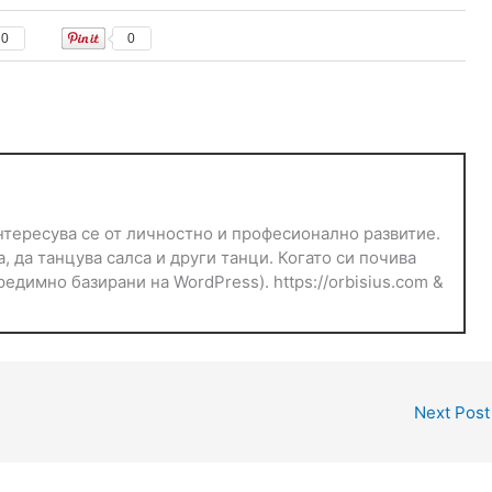
0
0
тересува се от личностно и професионално развитие.
, да танцува салса и други танци. Когато си почива
едимно базирани на WordPress). https://orbisius.com &
Next Pos