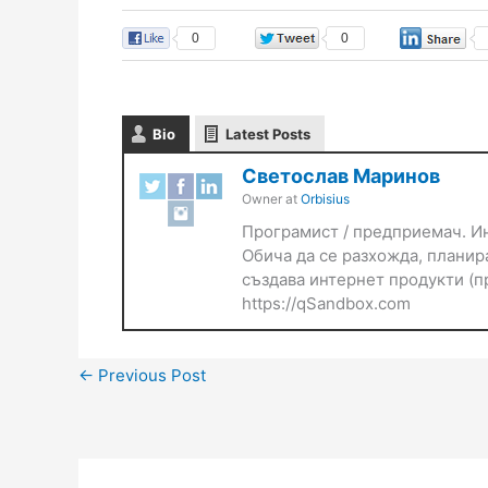
0
0
Bio
Latest Posts
Светослав Маринов
Owner
at
Orbisius
Програмист / предприемач. Ин
Обича да се разхожда, планира
създава интернет продукти (пр
https://qSandbox.com
←
Previous Post