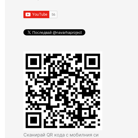
Сканирай QR кода с мобилния си