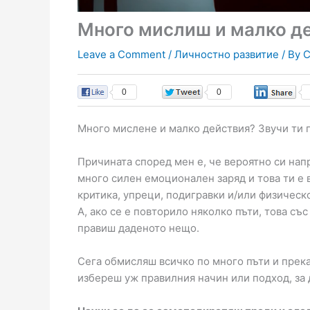
Много мислиш и малко д
Leave a Comment
/
Личностно развитие
/ By
С
0
0
Много мислене и малко действия? Звучи ти 
Причината според мен е, че вероятно си нап
много силен емоционален заряд и това ти е 
критика, упреци, подигравки и/или физическ
А, ако се е повторило няколко пъти, това със
правиш даденото нещо.
Сега обмисляш всичко по много пъти и прека
избереш уж правилния начин или подход, за 