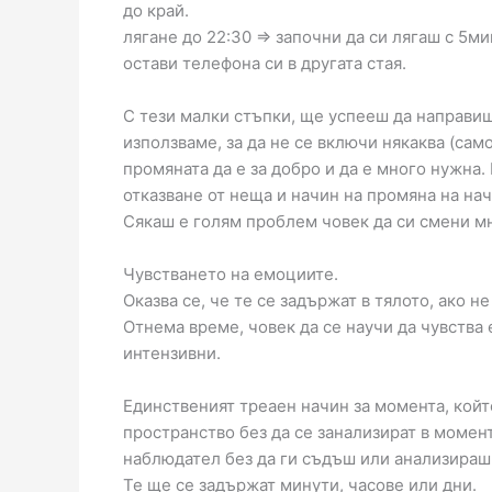
до край.
лягане до 22:30 => започни да си лягаш с 5м
остави телефона си в другата стая.
С тези малки стъпки, ще успееш да направиш
използваме, за да не се включи някаква (сам
промяната да е за добро и да е много нужна.
отказване от неща и начин на промяна на нач
Сякаш е голям проблем човек да си смени м
Чувстването на емоциите.
Оказва се, че те се задържат в тялото, ако н
Отнема време, човек да се научи да чувства 
интензивни.
Единственият треаен начин за момента, който
пространство без да се занализират в момен
наблюдател без да ги съдъш или анализираш
Те ще се задържат минути, часове или дни.