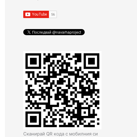
Сканирай QR кода с мобилния си