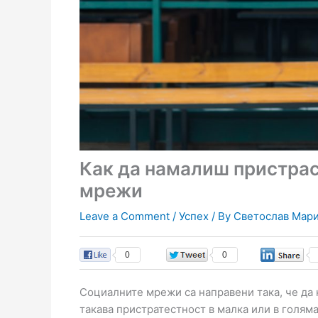
Как да намалиш пристрас
мрежи
Leave a Comment
/
Успех
/ By
Светослав Мар
0
0
Социалните мрежи са направени така, че да к
такава пристратестност в малка или в голяма