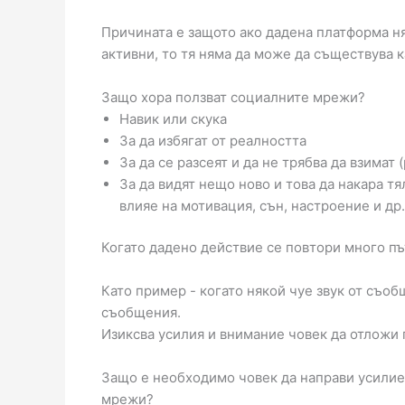
Причината е защото ако дадена платформа ня
активни, то тя няма да може да съществува к
Защо хора ползват социалните мрежи?
Навик или скука
За да избягат от реалността
За да се разсеят и да не трябва да взимат
За да видят нещо ново и това да накара т
влияе на мотивация, сън, настроение и др.
Когато дадено действие се повтори много път
Като пример - когато някой чуе звук от съоб
съобщения.
Изиксва усилия и внимание човек да отложи 
Защо е необходимо човек да направи усилие
мрежи?