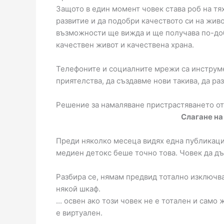
Защото в един момент човек става роб на тя
развитие и да подобри качеството си на жив
възможности ще вижда и ще получава по-доб
качествен живот и качествена храна.
Телефоните и социалните мрежи са инструмен
приятелства, да създавме нови такива, да ра
Решение за намаляване пристрастяването о
Слагане на
Преди няколко месеца видях една публикация
медиен детокс беше точно това. Човек да д
Разбира се, нямам предвид тотално изключв
някой шкаф.
... освен ако този човек не е тотален и само
е виртуален.