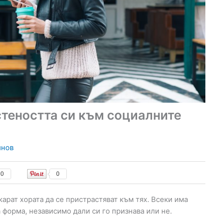
теността си към социалните
инов
0
0
арат хората да се пристрастяват към тях. Всеки има
 форма, независимо дали си го признава или не.