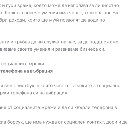
х и губи време, което може да използва за личностно
от. Колкото повече умения има човек, толкова повече
ри доходи, които ще му/й позволят да води по-
ти и трябва да ни служат на нас, за да поддържаме
звиваме своите умения и развиваме бизнеса си.
т социалните мрежи
 телефона на въбрация
 във фейстбук, в която част от стъпките за социално
ържи телефона си на вибрация.
ане от социалните мрежи и да си хвърли телефона в
 жив борсук, ще има нужда от социален контакт, дори и да