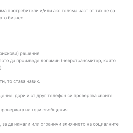
ма протребители и/или ако голяма част от тях не са
ато бизнес.
 (рискови) решения
ялото да произведе допамин (невротрансмитер, който
)
и, то става навик.
щение, дори и от друг телефон си проверява своите
проверката на тези съобщения.
, за да намали или ограничи влиянието на социалните