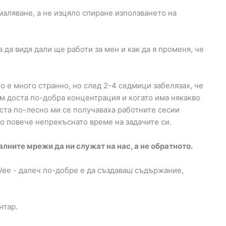
маляване, а не изцяло спиране използването на
 да видя дали ще работи за мен и как да я променя, че
о е много странно, но след 2-4 седмици забелязах, че
ам доста по-добра концентрация и когато има някакво
оста по-лесно ми се получаваха работните сесии
о повече непрекъснато време на задачите си.
ните мрежи да ни служат на нас, а не обратното.
Vee - далеч по-добре е да създаваш съдържание,
нтар.