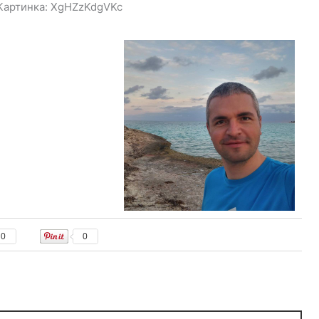
, Картинка: XgHZzKdgVKc
0
0