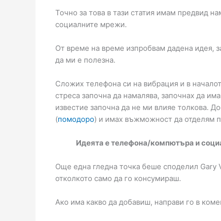
Точно за това в тази статия имам предвид на
социалните мрежи.
От време на време изпробвам дадена идея, за
да ми е полезна.
Сложих телефона си на вибрация и в началот
стреса започна да намалява, започнах да им
известие започна да не ми влияе толкова. Д
(
помодоро
) и имах въжможност да отделям п
Идеята е телефона/компютъра и социал
Още една гледна точка беше споделил Gary 
отколкото само да го консумираш.
Ако има какво да добавиш, направи го в коме