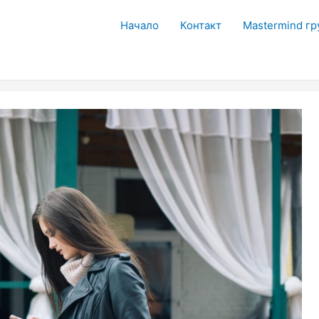
Начало
Контакт
Mastermind гр