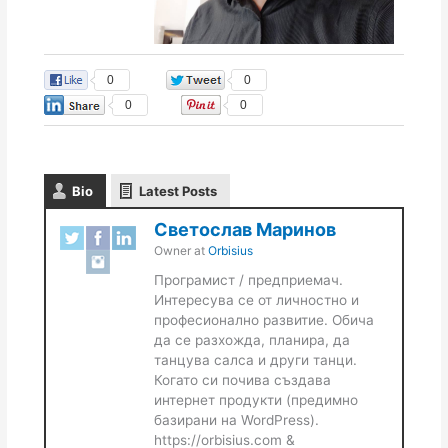
0
0
0
0
Bio
Latest Posts
Светослав Маринов
Owner
at
Orbisius
Програмист / предприемач.
Интересува се от личностно и
професионално развитие. Обича
да се разхожда, планира, да
танцува салса и други танци.
Когато си почива създава
интернет продукти (предимно
базирани на WordPress).
https://orbisius.com &