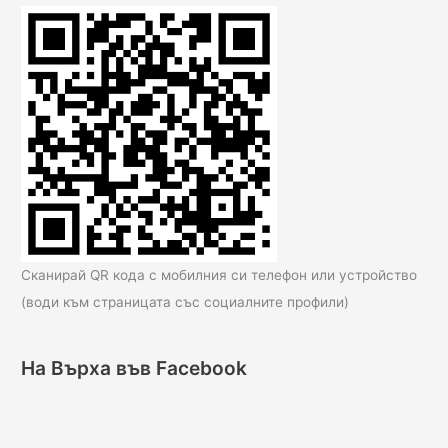
Сканирай QR кода с мобилния си телефон или устройство
(води към страницата със социалните профили)
На Върха във Facebook