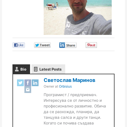
0
0
0
0
Bio
Latest Posts
Светослав Маринов
Owner
at
Orbisius
Програмист / предприемач.
Интересува се от личностно и
професионално развитие. Обича
да се разхожда, планира, да
танцува салса и други танци.
Когато си почива създава