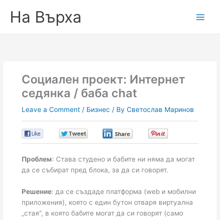
На Върха
Социален проект: Интернет
седянка / баба chat
Leave a Comment
/
Бизнес
/ By
Светослав Маринов
0
0
0
0
Проблем
: Става студено и бабите ни няма да могат
да се събират пред блока, за да си говорят.
Решение
: да се създаде платформа (web и мобилни
приложения), която с един бутон отваря виртуална
„стая”, в която бабите могат да си говорят (само