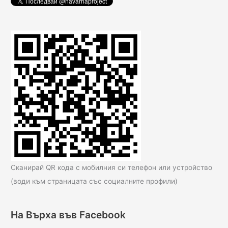
Сканирай QR кода с мобилния си телефон или устройство
(води към страницата със социалните профили)
На Върха във Facebook