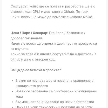
Софтуерът, който ще се ползва и разработва ще е с
отворен код (GPL) и достъпен в Github. По този
начин всеки ще може да помогне с каквото може.
Цена / Пари / Хонорар
: Pro Bono / безплатно /
доброволни начала.
Идеята е всеки да отдели и дари част от времето си
за каузата.
Точно за това е и идеята софтуерът да е достъпен в
github и да е с отворен код.
Защо да се включа в проекта?
В екип се научава доста повече, в сравнение с
изолираната работа
Човек се запознава се с интересни и мотивирани
хора
Възможност за създаване на нови приятелства
Научава нови технологии и подходи на работа