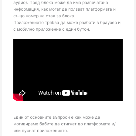
аудио). Пред блока може да има разпечатана
информация, как могат да ползват платформата и
също номер на стая за блока.
Приложението трябва да може разботи в браузер и
с мобилно приложение с един бутон.
Един от основните въпроси е как може да
мотивираме бабите да стигнат до платформата и/
или пуснат приложението.